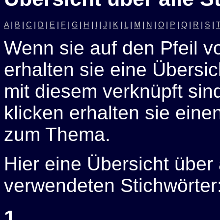
A
|
B
|
C
|
D
|
E
|
F
|
G
|
H
|
I
|
J
|
K
|
L
|
M
|
N
|
O
|
P
|
Q
|
R
|
S
|
Wenn sie auf den Pfeil v
erhalten sie eine Übersich
mit diesem verknüpft sin
klicken erhalten sie eine
zum Thema.
Hier eine Übersicht über
verwendeten Stichwörter
1