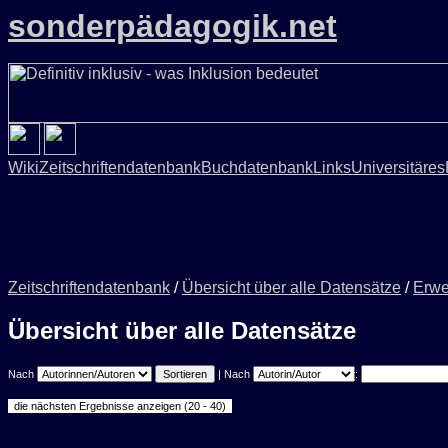
sonderpädagogik.net
Wiki
Zeitschriftendatenbank
Buchdatenbank
Links
Universitäres
Zeitschriftendatenbank
/
Übersicht über alle Datensätze
/
Erwe
Übersicht über alle Datensätze
Nach
| Nach
: