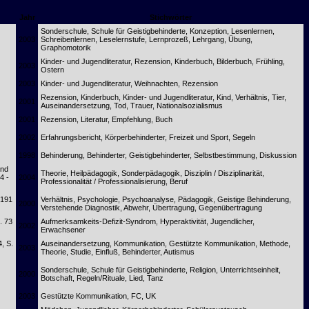
Jahr
Stichwörter
Sonderschule, Schule für Geistigbehinderte, Konzeption, Lesenlernen,
2003
Schreibenlernen, Leselernstufe, Lernprozeß, Lehrgang, Übung,
Graphomotorik
Kinder- und Jugendliteratur, Rezension, Kinderbuch, Bilderbuch, Frühling,
2003
Ostern
2003
Kinder- und Jugendliteratur, Weihnachten, Rezension
Rezension, Kinderbuch, Kinder- und Jugendliteratur, Kind, Verhältnis, Tier,
2001
Auseinandersetzung, Tod, Trauer, Nationalsozialismus
2001
Rezension, Literatur, Empfehlung, Buch
2002
Erfahrungsbericht, Körperbehinderter, Freizeit und Sport, Segeln
1998
Behinderung, Behinderter, Geistigbehinderter, Selbstbestimmung, Diskussion
und
Theorie, Heilpädagogik, Sonderpädagogik, Disziplin / Disziplinarität,
4 -
2004
Professionalität / Professionalisierung, Beruf
 191
Verhältnis, Psychologie, Psychoanalyse, Pädagogik, Geistige Behinderung,
2000
Verstehende Diagnostik, Abwehr, Übertragung, Gegenübertragung
. 73
Aufmerksamkeits-Defizit-Syndrom, Hyperaktivität, Jugendlicher,
2002
Erwachsener
4, S.
Auseinandersetzung, Kommunikation, Gestützte Kommunikation, Methode,
2003
Theorie, Studie, Einfluß, Behinderter, Autismus
Sonderschule, Schule für Geistigbehinderte, Religion, Unterrichtseinheit,
2000
Botschaft, Regeln/Rituale, Lied, Tanz
2003
Gestützte Kommunikation, FC, UK