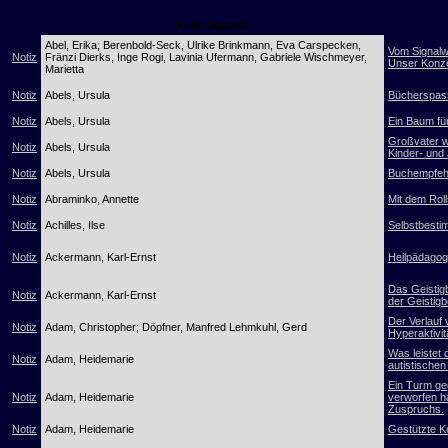
Autor/Autorin
Abel, Erika; Berenbold-Seck, Ulrike Brinkmann, Eva Carspecken,
Vom Signalw
Notiz
Fränzi Dierks, Inge Rogi, Lavinia Ufermann, Gabriele Wischmeyer,
Unser Konze
Marietta
Notiz
Abels, Ursula
Bücherspass
Notiz
Abels, Ursula
Ein Baum fü
Großvater w
Notiz
Abels, Ursula
Kinder- und
Notiz
Abels, Ursula
Buchempfehl
Notiz
Abraminko, Annette
Mit dem Roll
Notiz
Achilles, Ilse
Selbstbestim
Notiz
Ackermann, Karl-Ernst
Heilpädagogi
Das Geistig
Notiz
Ackermann, Karl-Ernst
der Geistig
Der Verlauf 
Notiz
Adam, Christopher; Döpfner, Manfred Lehmkuhl, Gerd
Hyperaktivi
Was leistet
Notiz
Adam, Heidemarie
autistische
Ein Turm geg
Notiz
Adam, Heidemarie
verworfen h
Zuspruchs.
Notiz
Adam, Heidemarie
Gestützte K