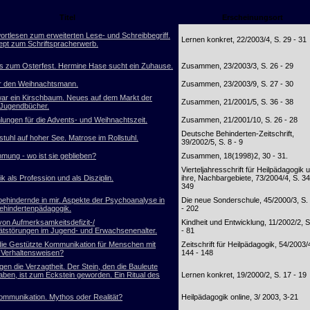
Titel
Erscheinungsort
ortlesen zum erweiterten Lese- und Schreibbegriff.
Lernen konkret, 22/2003/4, S. 29 - 31
pt zum Schriftspracherwerb.
 zum Osterfest. Hermine Hase sucht ein Zuhause.
Zusammen, 23/2003/3, S. 26 - 29
r den Weihnachtsmann.
Zusammen, 23/2003/9, S. 27 - 30
ar ein Kirschbaum. Neues auf dem Markt der
Zusammen, 21/2001/5, S. 36 - 38
 Jugendbücher.
ungen für die Advents- und Weihnachtszeit.
Zusammen, 21/2001/10, S. 26 - 28
Deutsche Behinderten-Zeitschrift,
stuhl auf hoher See. Matrose im Rollstuhl.
39/2002/5, S. 8 - 9
mung - wo ist sie geblieben?
Zusammen, 18(1998)2, 30 - 31.
Vierteljahresschrift für Heilpädagogik 
k als Profession und als Disziplin.
ihre, Nachbargebiete, 73/2004/4, S. 34
349
behindernde in mir. Aspekte der Psychoanalyse in
Die neue Sonderschule, 45/2000/3, S.
behindertenpädagogik.
- 202
von Aufmerksamkeitsdefizit-/
Kindheit und Entwicklung, 11/2002/2, S
tätstörungen im Jugend- und Erwachsenenalter.
- 81
 die Gestützte Kommunikation für Menschen mit
Zeitschrift für Heilpädagogik, 54/2003/
n Verhaltensweisen?
144 - 148
en die Verzagtheit. Der Stein, den die Bauleute
aben, ist zum Eckstein geworden. Ein Ritual des
Lernen konkret, 19/2000/2, S. 17 - 19
ommunikation. Mythos oder Realität?
Heilpädagogik online, 3/ 2003, 3-21