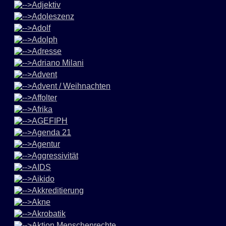
Adjektiv
Adoleszenz
Adolf
Adolph
Adresse
Adriano Milani
Advent
Advent / Weihnachten
Affolter
Afrika
AGEFIPH
Agenda 21
Agentur
Aggressivität
AIDS
Aikido
Akkreditierung
Akne
Akrobatik
Aktion Menschenrechte