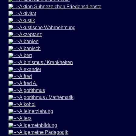
Aktion Sühnezeichen Friedensdienste
Aktivität
Akustik
Akustische Wahrnehmung
Akzeptanz
Albanien
Albanisch
Albert
Albinismus / Krankheiten
Alexander
Alfred
Alfred A.
Algorithmus
Algorithmus / Mathematik
Alkohol
Alleinerziehung
Allers
Allgemeinbildung
Allgemeine Pädagogik