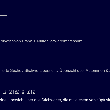
Privates von Frank J. Müller
Software
Impressum
iterte Suche
/
Stichwortübersicht
/
Übersicht über Autorinnen &
T
|
U
|
V
|
W
|
X
|
Y
|
Z
eine Übersicht über alle Stichwörter, die mit diesem verknüpft s