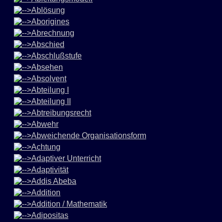
Ablösung
Aborigines
Abrechnung
Abschied
Abschlußstufe
Absehen
Absolvent
Abteilung I
Abteilung II
Abtreibungsrecht
Abwehr
Abweichende Organisationsform
Achtung
Adaptiver Unterricht
Adaptivität
Addis Abeba
Addition
Addition / Mathematik
Adipositas