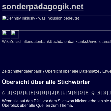
sonderpädagogik.net
Wiki
Zeitschriftendatenbank
Buchdatenbank
Links
Universitäres
Zeitschriftendatenbank
/
Übersicht über alle Datensätze
/
Erwe
Übersicht über alle Stichwörter
A
|
B
|
C
|
D
|
E
|
F
|
G
|
H
|
I
|
J
|
K
|
L
|
M
|
N
|
O
|
P
|
Q
|
R
|
S
|
Wenn sie auf den Pfeil vor dem Stichwort klicken erhalten sie 
Überblick über alle Quellen zum Thema.