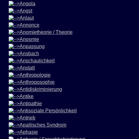
Angola
Angst
Anlaut
Annonce
Anomietheorie / Theorie
Anosmie
Anpassung
Ansbach
Anschaulichkeit
Anstalt
Anthropologie
Anthroposophie
Antidiskriminierung
Antike
Antipathie
Antisoziale Persönlichkeit
Antrieb
Apallisches Syndrom
Aphasie