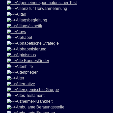
Allgemeiner sportmotorischer Test
Allianz für Hörwahrnehmung
Alltag
Alltagsbegleitung
Alltagsästhetik
Aloys
Alphabet
Alphabetische Strategie
Alphabetisierung
Alpinismus
Alte Bundesländer
Altenhilfe
Altenpfleger
Alter
Alternative
Altersgemischte Gruppe
Altes Testament
Alzheimer-Krankheit
Ambulante Beratungsstelle
Ambulante Betreuung