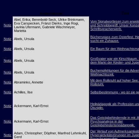
Autor/Autorin
Titel
Abel, Erika; Berenbold-Seck, Ulrike Brinkmann,
Vom Signalwortlesen zum erweit
Eva Carspecken, Fränzi Dierks, Inge Rogi,
Notiz
und Schreibbegriff. Unser Konz
Lavinia Ufermann, Gabriele Wischmeyer,
Schriftspracherwerb.
Marietta
Bücherspass zum Osterfest. H
Notiz
Abels, Ursula
sucht ein Zuhause.
Notiz
Abels, Ursula
Ein Baum für den Weihnachtsma
Großvater war ein Kirschbaum.
Notiz
Abels, Ursula
dem Markt der Kinder- und Jug
Buchempfehlungen für die Adven
Notiz
Abels, Ursula
Weihnachtszeit.
Mit dem Rollstuhl auf hoher See
Notiz
Abraminko, Annette
Rollstuhl.
Notiz
Achilles, Ilse
Selbstbestimmung - wo ist sie g
Heilpädagogik als Profession un
Notiz
Ackermann, Karl-Ernst
Disziplin.
Das Geistigbehindernde in mir. 
Notiz
Ackermann, Karl-Ernst
Psychoanalyse in der
Geistigbehindertenpädagogik.
Der Verlauf von Aufmerksamkeits
Adam, Christopher; Döpfner, Manfred Lehmkuhl,
Notiz
Hyperaktivitätstörungen im Jug
Gerd
Erwachsenenalter.