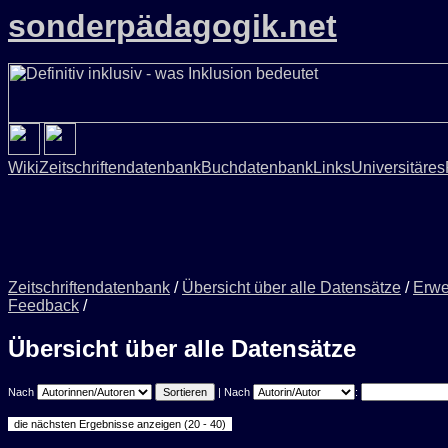
sonderpädagogik.net
Wiki
Zeitschriftendatenbank
Buchdatenbank
Links
Universitäres
Zeitschriftendatenbank
/
Übersicht über alle Datensätze
/
Erwe
Feedback
/
Übersicht über alle Datensätze
Nach
| Nach
: