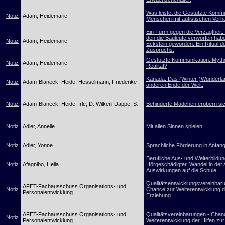
Was leistet die Gestützte Kommu
Notiz
Adam, Heidemarie
Menschen mit autistischen Verh
Ein Turm gegen die Verzagtheit. 
den die Bauleute verworfen habe
Notiz
Adam, Heidemarie
Eckstein geworden. Ein Ritual d
Zuspruchs.
Gestützte Kommunikation. Myth
Notiz
Adam, Heidemarie
Realität?
Kanada. Das (Winter-)Wunderl
Notiz
Adam-Blaneck, Heide; Hesselmann, Friederike
anderen Ende der Welt.
Notiz
Adam-Blaneck, Heide; Irle, D. Wilken-Dappe, S.
Behinderte Mädchen erobern sic
Notiz
Adler, Annelie
Mit allen Sinnen spielen...
Notiz
Adler, Yonne
Sprachliche Förderung in Anfang
Berufliche Aus- und Weiterbildu
Notiz
Afagnibo, Hella
Hörgeschädigter. Wandel in der 
Auswirkungen auf die Schule.
Qualitätsentwicklungsvereinbar
AFET-Fachausschuss Organisations- und
Notiz
Chance zur Weiterentwicklung de
Personalentwicklung
Erziehung.
AFET-Fachausschuss Organisations- und
Qualitätsvereinbarungen - Chan
Notiz
Personalentwicklung
Weiterentwicklung der Hilfen zu