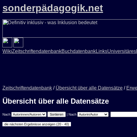
sonderpädagogik.net
Wiki
Zeitschriftendatenbank
Buchdatenbank
Links
Universitäres
Zeitschriftendatenbank
/
Übersicht über alle Datensätze
/
Erwe
Übersicht über alle Datensätze
Nach
| Nach
: