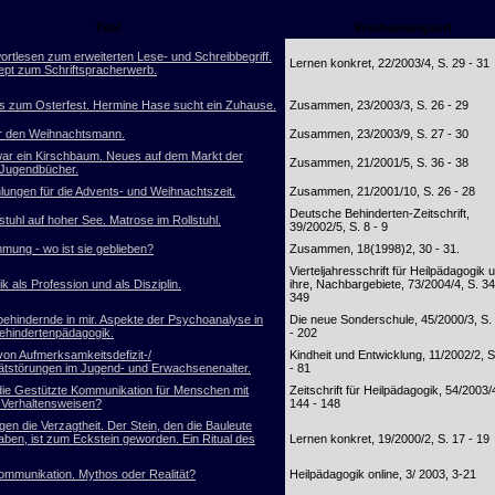
Titel
Erscheinungsort
ortlesen zum erweiterten Lese- und Schreibbegriff.
Lernen konkret, 22/2003/4, S. 29 - 31
pt zum Schriftspracherwerb.
 zum Osterfest. Hermine Hase sucht ein Zuhause.
Zusammen, 23/2003/3, S. 26 - 29
r den Weihnachtsmann.
Zusammen, 23/2003/9, S. 27 - 30
ar ein Kirschbaum. Neues auf dem Markt der
Zusammen, 21/2001/5, S. 36 - 38
 Jugendbücher.
ungen für die Advents- und Weihnachtszeit.
Zusammen, 21/2001/10, S. 26 - 28
Deutsche Behinderten-Zeitschrift,
stuhl auf hoher See. Matrose im Rollstuhl.
39/2002/5, S. 8 - 9
mung - wo ist sie geblieben?
Zusammen, 18(1998)2, 30 - 31.
Vierteljahresschrift für Heilpädagogik 
k als Profession und als Disziplin.
ihre, Nachbargebiete, 73/2004/4, S. 34
349
behindernde in mir. Aspekte der Psychoanalyse in
Die neue Sonderschule, 45/2000/3, S.
behindertenpädagogik.
- 202
von Aufmerksamkeitsdefizit-/
Kindheit und Entwicklung, 11/2002/2, S
tätstörungen im Jugend- und Erwachsenenalter.
- 81
 die Gestützte Kommunikation für Menschen mit
Zeitschrift für Heilpädagogik, 54/2003/
n Verhaltensweisen?
144 - 148
en die Verzagtheit. Der Stein, den die Bauleute
aben, ist zum Eckstein geworden. Ein Ritual des
Lernen konkret, 19/2000/2, S. 17 - 19
ommunikation. Mythos oder Realität?
Heilpädagogik online, 3/ 2003, 3-21