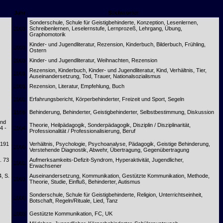
Jahr
Stichwörter
Sonderschule, Schule für Geistigbehinderte, Konzeption, Lesenlernen,
2003
Schreibenlernen, Leselernstufe, Lernprozeß, Lehrgang, Übung,
Graphomotorik
Kinder- und Jugendliteratur, Rezension, Kinderbuch, Bilderbuch, Frühling,
2003
Ostern
2003
Kinder- und Jugendliteratur, Weihnachten, Rezension
Rezension, Kinderbuch, Kinder- und Jugendliteratur, Kind, Verhältnis, Tier,
2001
Auseinandersetzung, Tod, Trauer, Nationalsozialismus
2001
Rezension, Literatur, Empfehlung, Buch
2002
Erfahrungsbericht, Körperbehinderter, Freizeit und Sport, Segeln
1998
Behinderung, Behinderter, Geistigbehinderter, Selbstbestimmung, Diskussion
und
Theorie, Heilpädagogik, Sonderpädagogik, Disziplin / Disziplinarität,
4 -
2004
Professionalität / Professionalisierung, Beruf
 191
Verhältnis, Psychologie, Psychoanalyse, Pädagogik, Geistige Behinderung,
2000
Verstehende Diagnostik, Abwehr, Übertragung, Gegenübertragung
. 73
Aufmerksamkeits-Defizit-Syndrom, Hyperaktivität, Jugendlicher,
2002
Erwachsener
4, S.
Auseinandersetzung, Kommunikation, Gestützte Kommunikation, Methode,
2003
Theorie, Studie, Einfluß, Behinderter, Autismus
Sonderschule, Schule für Geistigbehinderte, Religion, Unterrichtseinheit,
2000
Botschaft, Regeln/Rituale, Lied, Tanz
2003
Gestützte Kommunikation, FC, UK