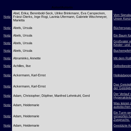
Autor/Autorin
Abel, Erika; Berenbold-Seck, Ulrike Brinkmann, Eva Carspecken,
Vom Signalw
Notiz
Fränzi Dierks, Inge Rogi, Lavinia Ufermann, Gabriele Wischmeyer,
Unser Konze
Marietta
Notiz
Abels, Ursula
Bücherspass
Notiz
Abels, Ursula
Ein Baum fü
Großvater w
Notiz
Abels, Ursula
Kinder- und
Notiz
Abels, Ursula
Buchempfehl
Notiz
Abraminko, Annette
Mit dem Roll
Notiz
Achilles, Ilse
Selbstbestim
Notiz
Ackermann, Karl-Ernst
Heilpädagogi
Das Geistig
Notiz
Ackermann, Karl-Ernst
der Geistig
Der Verlauf 
Notiz
Adam, Christopher; Döpfner, Manfred Lehmkuhl, Gerd
Hyperaktivi
Was leistet
Notiz
Adam, Heidemarie
autistische
Ein Turm geg
Notiz
Adam, Heidemarie
verworfen h
Zuspruchs.
Notiz
Adam, Heidemarie
Gestützte K