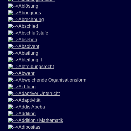
Ablösung
Aborigines
Abrechnung
Abschied
Abschlußstufe
Absehen
Absolvent
Abteilung I
Abteilung II
Abtreibungsrecht
Abwehr
Abweichende Organisationsform
Achtung
Adaptiver Unterricht
Adaptivität
Addis Abeba
Addition
Addition / Mathematik
Adipositas