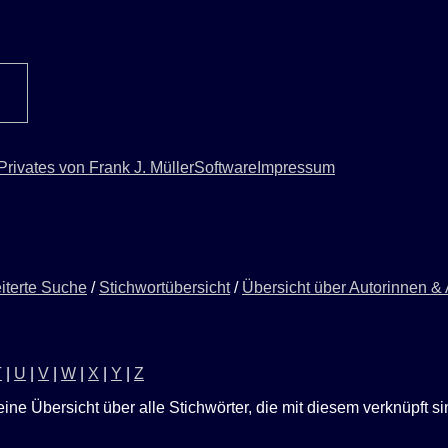
Privates von Frank J. Müller
Software
Impressum
iterte Suche
/
Stichwortübersicht
/
Übersicht über Autorinnen &
T
|
U
|
V
|
W
|
X
|
Y
|
Z
eine Übersicht über alle Stichwörter, die mit diesem verknüpft s