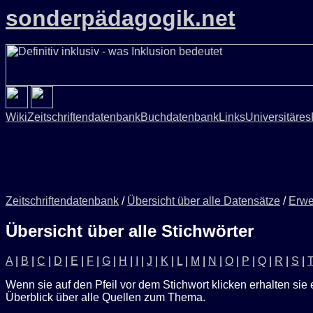
sonderpädagogik.net
Wiki
Zeitschriftendatenbank
Buchdatenbank
Links
Universitäres
Zeitschriftendatenbank
/
Übersicht über alle Datensätze
/
Erwe
Übersicht über alle Stichwörter
A
|
B
|
C
|
D
|
E
|
F
|
G
|
H
|
I
|
J
|
K
|
L
|
M
|
N
|
O
|
P
|
Q
|
R
|
S
|
Wenn sie auf den Pfeil vor dem Stichwort klicken erhalten sie 
Überblick über alle Quellen zum Thema.