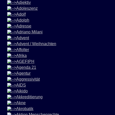
Adjektiv
Adoleszenz
Adolf
Adolph
Adresse
Adriano Milani
Advent
Advent / Weihnachten
Affolter
Afrika
AGEFIPH
Agenda 21
Agentur
Aggressivität
AIDS
Aikido
Akkreditierung
Akne
Akrobatik
Aktion Menschenrechte