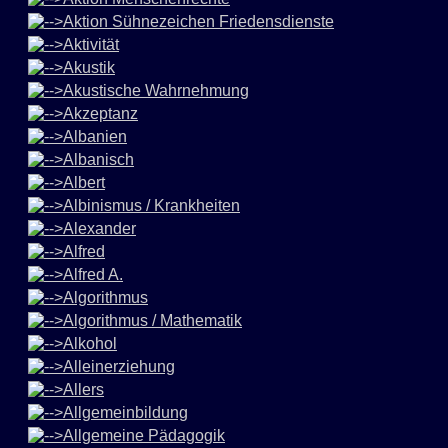
Aktion Sühnezeichen Friedensdienste
Aktivität
Akustik
Akustische Wahrnehmung
Akzeptanz
Albanien
Albanisch
Albert
Albinismus / Krankheiten
Alexander
Alfred
Alfred A.
Algorithmus
Algorithmus / Mathematik
Alkohol
Alleinerziehung
Allers
Allgemeinbildung
Allgemeine Pädagogik