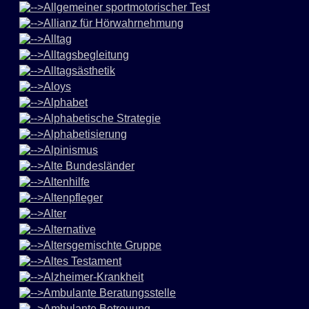
Allgemeiner sportmotorischer Test
Allianz für Hörwahrnehmung
Alltag
Alltagsbegleitung
Alltagsästhetik
Aloys
Alphabet
Alphabetische Strategie
Alphabetisierung
Alpinismus
Alte Bundesländer
Altenhilfe
Altenpfleger
Alter
Alternative
Altersgemischte Gruppe
Altes Testament
Alzheimer-Krankheit
Ambulante Beratungsstelle
Ambulante Betreuung