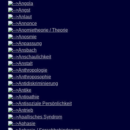
Angola
Angst
Anlaut
Annonce
Anomietheorie / Theorie
Anosmie
Anpassung
Ansbach
Anschaulichkeit
Anstalt
Anthropologie
Anthroposophie
Antidiskriminierung
Antike
Antipathie
Antisoziale Persönlichkeit
Antrieb
Apallisches Syndrom
Aphasie