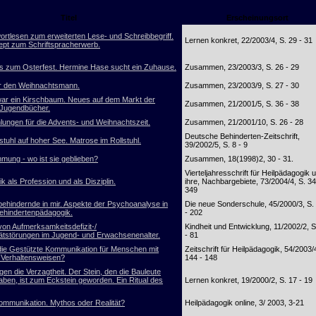
Titel
Erscheinungsort
ortlesen zum erweiterten Lese- und Schreibbegriff.
Lernen konkret, 22/2003/4, S. 29 - 31
pt zum Schriftspracherwerb.
 zum Osterfest. Hermine Hase sucht ein Zuhause.
Zusammen, 23/2003/3, S. 26 - 29
r den Weihnachtsmann.
Zusammen, 23/2003/9, S. 27 - 30
ar ein Kirschbaum. Neues auf dem Markt der
Zusammen, 21/2001/5, S. 36 - 38
 Jugendbücher.
ungen für die Advents- und Weihnachtszeit.
Zusammen, 21/2001/10, S. 26 - 28
Deutsche Behinderten-Zeitschrift,
stuhl auf hoher See. Matrose im Rollstuhl.
39/2002/5, S. 8 - 9
mung - wo ist sie geblieben?
Zusammen, 18(1998)2, 30 - 31.
Vierteljahresschrift für Heilpädagogik 
k als Profession und als Disziplin.
ihre, Nachbargebiete, 73/2004/4, S. 34
349
behindernde in mir. Aspekte der Psychoanalyse in
Die neue Sonderschule, 45/2000/3, S.
behindertenpädagogik.
- 202
von Aufmerksamkeitsdefizit-/
Kindheit und Entwicklung, 11/2002/2, S
tätstörungen im Jugend- und Erwachsenenalter.
- 81
 die Gestützte Kommunikation für Menschen mit
Zeitschrift für Heilpädagogik, 54/2003/
n Verhaltensweisen?
144 - 148
en die Verzagtheit. Der Stein, den die Bauleute
aben, ist zum Eckstein geworden. Ein Ritual des
Lernen konkret, 19/2000/2, S. 17 - 19
ommunikation. Mythos oder Realität?
Heilpädagogik online, 3/ 2003, 3-21