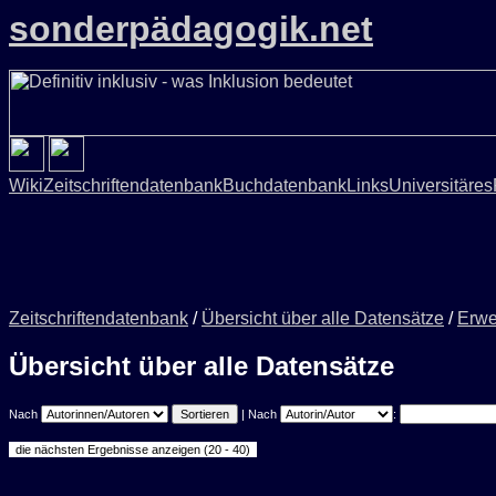
sonderpädagogik.net
Wiki
Zeitschriftendatenbank
Buchdatenbank
Links
Universitäres
Zeitschriftendatenbank
/
Übersicht über alle Datensätze
/
Erwe
Übersicht über alle Datensätze
Nach
| Nach
: