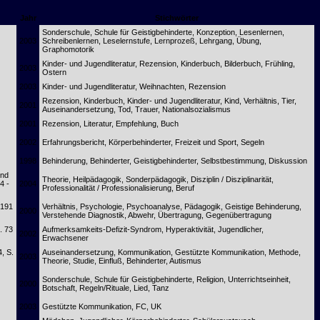
Jahr
Stichwörter
Sonderschule, Schule für Geistigbehinderte, Konzeption, Lesenlernen,
2003
Schreibenlernen, Leselernstufe, Lernprozeß, Lehrgang, Übung,
Graphomotorik
Kinder- und Jugendliteratur, Rezension, Kinderbuch, Bilderbuch, Frühling,
2003
Ostern
2003
Kinder- und Jugendliteratur, Weihnachten, Rezension
Rezension, Kinderbuch, Kinder- und Jugendliteratur, Kind, Verhältnis, Tier,
2001
Auseinandersetzung, Tod, Trauer, Nationalsozialismus
2001
Rezension, Literatur, Empfehlung, Buch
2002
Erfahrungsbericht, Körperbehinderter, Freizeit und Sport, Segeln
1998
Behinderung, Behinderter, Geistigbehinderter, Selbstbestimmung, Diskussion
und
Theorie, Heilpädagogik, Sonderpädagogik, Disziplin / Disziplinarität,
4 -
2004
Professionalität / Professionalisierung, Beruf
 191
Verhältnis, Psychologie, Psychoanalyse, Pädagogik, Geistige Behinderung,
2000
Verstehende Diagnostik, Abwehr, Übertragung, Gegenübertragung
. 73
Aufmerksamkeits-Defizit-Syndrom, Hyperaktivität, Jugendlicher,
2002
Erwachsener
4, S.
Auseinandersetzung, Kommunikation, Gestützte Kommunikation, Methode,
2003
Theorie, Studie, Einfluß, Behinderter, Autismus
Sonderschule, Schule für Geistigbehinderte, Religion, Unterrichtseinheit,
2000
Botschaft, Regeln/Rituale, Lied, Tanz
2003
Gestützte Kommunikation, FC, UK