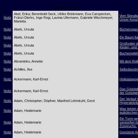
Autor/Autorin
Abel, Erika; Berenbold-Seck, Ulrike Brinkmann, Eva Carspecken,
Vom Signalw
Notiz
Fränzi Dierks, Inge Rogi, Lavinia Ufermann, Gabriele Wischmeyer,
Unser Konze
Marietta
Notiz
Abels, Ursula
Bücherspass
Notiz
Abels, Ursula
Ein Baum fü
Großvater w
Notiz
Abels, Ursula
Kinder- und
Notiz
Abels, Ursula
Buchempfehl
Notiz
Abraminko, Annette
Mit dem Roll
Notiz
Achilles, Ilse
Selbstbestim
Notiz
Ackermann, Karl-Ernst
Heilpädagogi
Das Geistig
Notiz
Ackermann, Karl-Ernst
der Geistig
Der Verlauf 
Notiz
Adam, Christopher; Döpfner, Manfred Lehmkuhl, Gerd
Hyperaktivi
Was leistet
Notiz
Adam, Heidemarie
autistische
Ein Turm geg
Notiz
Adam, Heidemarie
verworfen h
Zuspruchs.
Notiz
Adam, Heidemarie
Gestützte K