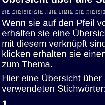
A
|
B
|
C
|
D
|
E
|
F
|
G
|
H
|
I
|
J
|
K
|
L
|
M
|
N
|
O
|
P
|
Q
|
R
|
S
|
Wenn sie auf den Pfeil v
erhalten sie eine Übersich
mit diesem verknüpft sin
klicken erhalten sie eine
zum Thema.
Hier eine Übersicht über
verwendeten Stichwörter
1