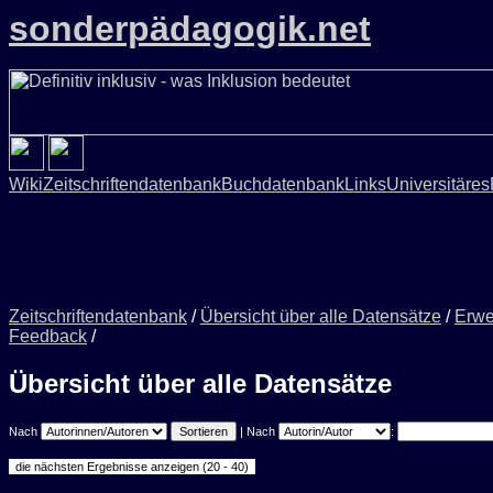
sonderpädagogik.net
Wiki
Zeitschriftendatenbank
Buchdatenbank
Links
Universitäres
Zeitschriftendatenbank
/
Übersicht über alle Datensätze
/
Erwe
Feedback
/
Übersicht über alle Datensätze
Nach
| Nach
: