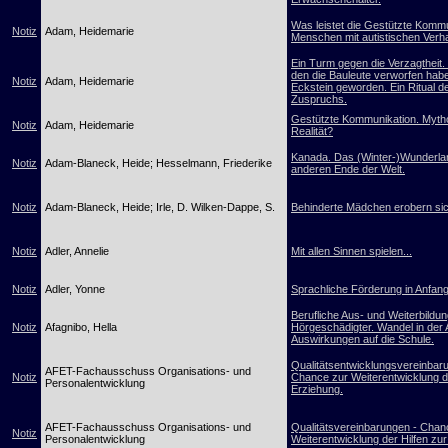
Was leistet die Gestützte Kommu
Notiz
Adam, Heidemarie
Menschen mit autistischen Verh
Ein Turm gegen die Verzagtheit. 
den die Bauleute verworfen habe
Notiz
Adam, Heidemarie
Eckstein geworden. Ein Ritual d
Zuspruchs.
Gestützte Kommunikation. Myth
Notiz
Adam, Heidemarie
Realität?
Kanada. Das (Winter-)Wunderl
Notiz
Adam-Blaneck, Heide; Hesselmann, Friederike
anderen Ende der Welt.
Notiz
Adam-Blaneck, Heide; Irle, D. Wilken-Dappe, S.
Behinderte Mädchen erobern sic
Notiz
Adler, Annelie
Mit allen Sinnen spielen...
Notiz
Adler, Yonne
Sprachliche Förderung in Anfang
Berufliche Aus- und Weiterbildu
Notiz
Afagnibo, Hella
Hörgeschädigter. Wandel in der 
Auswirkungen auf die Schule.
Qualitätsentwicklungsvereinbar
AFET-Fachausschuss Organisations- und
Notiz
Chance zur Weiterentwicklung de
Personalentwicklung
Erziehung.
AFET-Fachausschuss Organisations- und
Qualitätsvereinbarungen - Chan
Notiz
Personalentwicklung
Weiterentwicklung der Hilfen zu