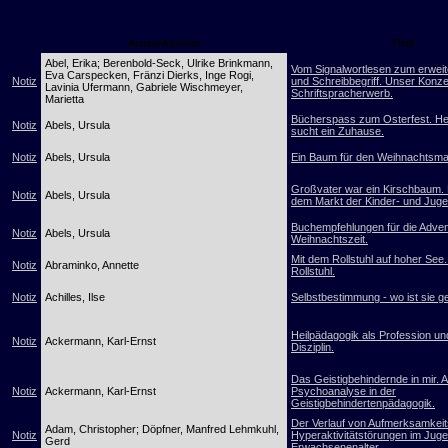
Autor/Autorin
Titel
Abel, Erika; Berenbold-Seck, Ulrike Brinkmann,
Vom Signalwortlesen zum erweit
Eva Carspecken, Fränzi Dierks, Inge Rogi,
Notiz
und Schreibbegriff. Unser Konz
Lavinia Ufermann, Gabriele Wischmeyer,
Schriftspracherwerb.
Marietta
Bücherspass zum Osterfest. H
Notiz
Abels, Ursula
sucht ein Zuhause.
Notiz
Abels, Ursula
Ein Baum für den Weihnachtsma
Großvater war ein Kirschbaum.
Notiz
Abels, Ursula
dem Markt der Kinder- und Jug
Buchempfehlungen für die Adven
Notiz
Abels, Ursula
Weihnachtszeit.
Mit dem Rollstuhl auf hoher See
Notiz
Abraminko, Annette
Rollstuhl.
Notiz
Achilles, Ilse
Selbstbestimmung - wo ist sie g
Heilpädagogik als Profession un
Notiz
Ackermann, Karl-Ernst
Disziplin.
Das Geistigbehindernde in mir. 
Notiz
Ackermann, Karl-Ernst
Psychoanalyse in der
Geistigbehindertenpädagogik.
Der Verlauf von Aufmerksamkeits
Adam, Christopher; Döpfner, Manfred Lehmkuhl,
Notiz
Hyperaktivitätstörungen im Jug
Gerd
Erwachsenenalter.