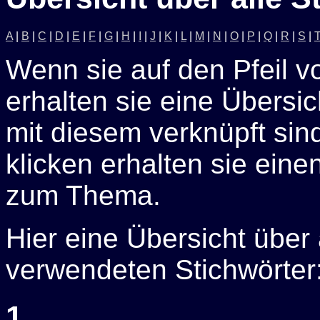
A
|
B
|
C
|
D
|
E
|
F
|
G
|
H
|
I
|
J
|
K
|
L
|
M
|
N
|
O
|
P
|
Q
|
R
|
S
|
Wenn sie auf den Pfeil v
erhalten sie eine Übersich
mit diesem verknüpft sin
klicken erhalten sie eine
zum Thema.
Hier eine Übersicht über
verwendeten Stichwörter
1