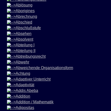
Ablösung
Aborigines
Abrechnung
Abschied
Abschlußstufe
Absehen
Absolvent
Abteilung I
Abteilung II
Abtreibungsrecht
Abwehr
Abweichende Organisationsform
Achtung
Adaptiver Unterricht
Adaptivität
Addis Abeba
Addition
Addition / Mathematik
Adipositas