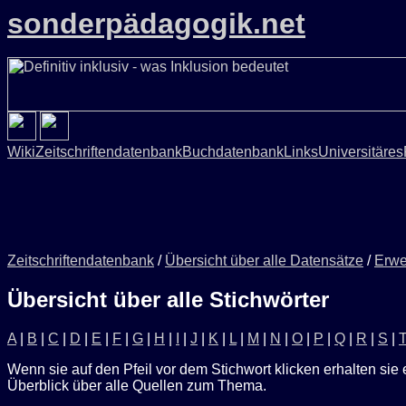
sonderpädagogik.net
Wiki
Zeitschriftendatenbank
Buchdatenbank
Links
Universitäres
Zeitschriftendatenbank
/
Übersicht über alle Datensätze
/
Erwe
Übersicht über alle Stichwörter
A
|
B
|
C
|
D
|
E
|
F
|
G
|
H
|
I
|
J
|
K
|
L
|
M
|
N
|
O
|
P
|
Q
|
R
|
S
|
Wenn sie auf den Pfeil vor dem Stichwort klicken erhalten sie 
Überblick über alle Quellen zum Thema.