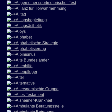
Allgemeiner sportmotorischer Test
Allianz für Hörwahrnehmung
Alltag
Alltagsbegleitung
Alltagsästhetik
Aloys
Alphabet
Alphabetische Strategie
Alphabetisierung
Alpinismus
Alte Bundesländer
Altenhilfe
Altenpfleger
Alter
Alternative
Altersgemischte Gruppe
Altes Testament
Alzheimer-Krankheit
Ambulante Beratungsstelle
Ambulante Betreuung