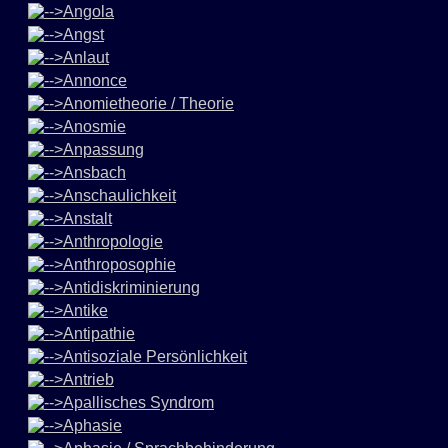
Angola
Angst
Anlaut
Annonce
Anomietheorie / Theorie
Anosmie
Anpassung
Ansbach
Anschaulichkeit
Anstalt
Anthropologie
Anthroposophie
Antidiskriminierung
Antike
Antipathie
Antisoziale Persönlichkeit
Antrieb
Apallisches Syndrom
Aphasie