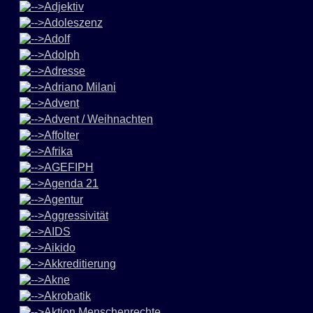
Adjektiv
Adoleszenz
Adolf
Adolph
Adresse
Adriano Milani
Advent
Advent / Weihnachten
Affolter
Afrika
AGEFIPH
Agenda 21
Agentur
Aggressivität
AIDS
Aikido
Akkreditierung
Akne
Akrobatik
Aktion Menschenrechte