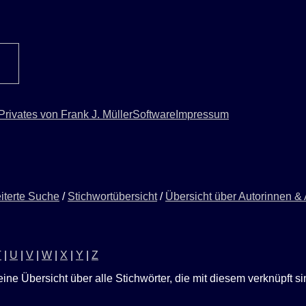
Privates von Frank J. Müller
Software
Impressum
iterte Suche
/
Stichwortübersicht
/
Übersicht über Autorinnen &
T
|
U
|
V
|
W
|
X
|
Y
|
Z
eine Übersicht über alle Stichwörter, die mit diesem verknüpft s