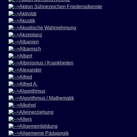
Aktion Sühnezeichen Friedensdienste
Aktivität
Akustik
Akustische Wahrnehmung
Akzeptanz
Albanien
Albanisch
Albert
Albinismus / Krankheiten
Alexander
Alfred
Alfred A.
Algorithmus
Algorithmus / Mathematik
Alkohol
Alleinerziehung
Allers
Allgemeinbildung
Allgemeine Pädagogik