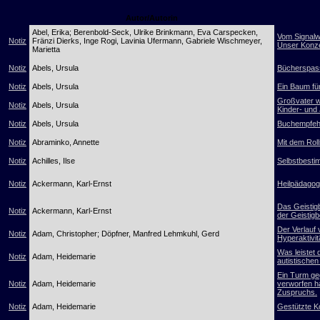
Autor/Autorin
Abel, Erika; Berenbold-Seck, Ulrike Brinkmann, Eva Carspecken,
Vom Signalw
Notiz
Fränzi Dierks, Inge Rogi, Lavinia Ufermann, Gabriele Wischmeyer,
Unser Konze
Marietta
Notiz
Abels, Ursula
Bücherspass
Notiz
Abels, Ursula
Ein Baum fü
Großvater w
Notiz
Abels, Ursula
Kinder- und
Notiz
Abels, Ursula
Buchempfehl
Notiz
Abraminko, Annette
Mit dem Roll
Notiz
Achilles, Ilse
Selbstbestim
Notiz
Ackermann, Karl-Ernst
Heilpädagogi
Das Geistig
Notiz
Ackermann, Karl-Ernst
der Geistig
Der Verlauf 
Notiz
Adam, Christopher; Döpfner, Manfred Lehmkuhl, Gerd
Hyperaktivi
Was leistet
Notiz
Adam, Heidemarie
autistische
Ein Turm geg
Notiz
Adam, Heidemarie
verworfen h
Zuspruchs.
Notiz
Adam, Heidemarie
Gestützte K