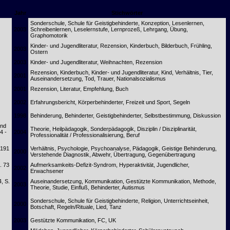
Jahr
Stichwörter
Sonderschule, Schule für Geistigbehinderte, Konzeption, Lesenlernen,
2003
Schreibenlernen, Leselernstufe, Lernprozeß, Lehrgang, Übung,
Graphomotorik
Kinder- und Jugendliteratur, Rezension, Kinderbuch, Bilderbuch, Frühling,
2003
Ostern
2003
Kinder- und Jugendliteratur, Weihnachten, Rezension
Rezension, Kinderbuch, Kinder- und Jugendliteratur, Kind, Verhältnis, Tier,
2001
Auseinandersetzung, Tod, Trauer, Nationalsozialismus
2001
Rezension, Literatur, Empfehlung, Buch
2002
Erfahrungsbericht, Körperbehinderter, Freizeit und Sport, Segeln
1998
Behinderung, Behinderter, Geistigbehinderter, Selbstbestimmung, Diskussion
und
Theorie, Heilpädagogik, Sonderpädagogik, Disziplin / Disziplinarität,
4 -
2004
Professionalität / Professionalisierung, Beruf
 191
Verhältnis, Psychologie, Psychoanalyse, Pädagogik, Geistige Behinderung,
2000
Verstehende Diagnostik, Abwehr, Übertragung, Gegenübertragung
. 73
Aufmerksamkeits-Defizit-Syndrom, Hyperaktivität, Jugendlicher,
2002
Erwachsener
4, S.
Auseinandersetzung, Kommunikation, Gestützte Kommunikation, Methode,
2003
Theorie, Studie, Einfluß, Behinderter, Autismus
Sonderschule, Schule für Geistigbehinderte, Religion, Unterrichtseinheit,
2000
Botschaft, Regeln/Rituale, Lied, Tanz
2003
Gestützte Kommunikation, FC, UK