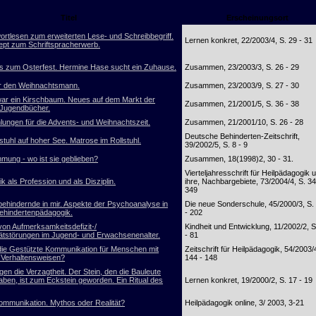
Titel
Erscheinungsort
ortlesen zum erweiterten Lese- und Schreibbegriff.
Lernen konkret, 22/2003/4, S. 29 - 31
pt zum Schriftspracherwerb.
 zum Osterfest. Hermine Hase sucht ein Zuhause.
Zusammen, 23/2003/3, S. 26 - 29
r den Weihnachtsmann.
Zusammen, 23/2003/9, S. 27 - 30
ar ein Kirschbaum. Neues auf dem Markt der
Zusammen, 21/2001/5, S. 36 - 38
 Jugendbücher.
ungen für die Advents- und Weihnachtszeit.
Zusammen, 21/2001/10, S. 26 - 28
Deutsche Behinderten-Zeitschrift,
stuhl auf hoher See. Matrose im Rollstuhl.
39/2002/5, S. 8 - 9
mung - wo ist sie geblieben?
Zusammen, 18(1998)2, 30 - 31.
Vierteljahresschrift für Heilpädagogik 
k als Profession und als Disziplin.
ihre, Nachbargebiete, 73/2004/4, S. 34
349
behindernde in mir. Aspekte der Psychoanalyse in
Die neue Sonderschule, 45/2000/3, S.
behindertenpädagogik.
- 202
von Aufmerksamkeitsdefizit-/
Kindheit und Entwicklung, 11/2002/2, S
tätstörungen im Jugend- und Erwachsenenalter.
- 81
 die Gestützte Kommunikation für Menschen mit
Zeitschrift für Heilpädagogik, 54/2003/
n Verhaltensweisen?
144 - 148
en die Verzagtheit. Der Stein, den die Bauleute
aben, ist zum Eckstein geworden. Ein Ritual des
Lernen konkret, 19/2000/2, S. 17 - 19
ommunikation. Mythos oder Realität?
Heilpädagogik online, 3/ 2003, 3-21