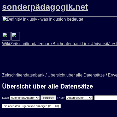
sonderpädagogik.net
Wiki
Zeitschriftendatenbank
Buchdatenbank
Links
Universitäres
Zeitschriftendatenbank
/
Übersicht über alle Datensätze
/
Erwe
Übersicht über alle Datensätze
Nach
| Nach
: