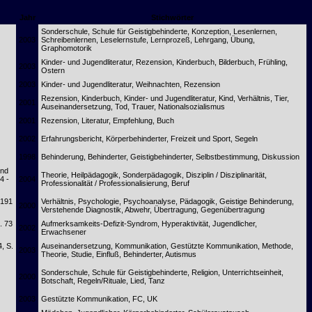
Jahr
Stichwörter
Sonderschule, Schule für Geistigbehinderte, Konzeption, Lesenlernen,
2003
Schreibenlernen, Leselernstufe, Lernprozeß, Lehrgang, Übung,
Graphomotorik
Kinder- und Jugendliteratur, Rezension, Kinderbuch, Bilderbuch, Frühling,
2003
Ostern
2003
Kinder- und Jugendliteratur, Weihnachten, Rezension
Rezension, Kinderbuch, Kinder- und Jugendliteratur, Kind, Verhältnis, Tier,
2001
Auseinandersetzung, Tod, Trauer, Nationalsozialismus
2001
Rezension, Literatur, Empfehlung, Buch
2002
Erfahrungsbericht, Körperbehinderter, Freizeit und Sport, Segeln
1998
Behinderung, Behinderter, Geistigbehinderter, Selbstbestimmung, Diskussion
und
Theorie, Heilpädagogik, Sonderpädagogik, Disziplin / Disziplinarität,
4 -
2004
Professionalität / Professionalisierung, Beruf
 191
Verhältnis, Psychologie, Psychoanalyse, Pädagogik, Geistige Behinderung,
2000
Verstehende Diagnostik, Abwehr, Übertragung, Gegenübertragung
. 73
Aufmerksamkeits-Defizit-Syndrom, Hyperaktivität, Jugendlicher,
2002
Erwachsener
4, S.
Auseinandersetzung, Kommunikation, Gestützte Kommunikation, Methode,
2003
Theorie, Studie, Einfluß, Behinderter, Autismus
Sonderschule, Schule für Geistigbehinderte, Religion, Unterrichtseinheit,
2000
Botschaft, Regeln/Rituale, Lied, Tanz
2003
Gestützte Kommunikation, FC, UK