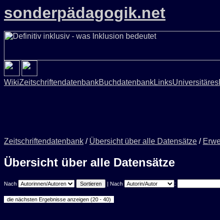
sonderpädagogik.net
Wiki
Zeitschriftendatenbank
Buchdatenbank
Links
Universitäres
Zeitschriftendatenbank
/
Übersicht über alle Datensätze
/
Erwe
Übersicht über alle Datensätze
Nach
| Nach
: