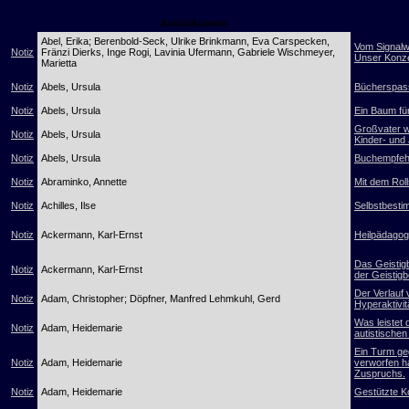
Autor/Autorin
Abel, Erika; Berenbold-Seck, Ulrike Brinkmann, Eva Carspecken,
Vom Signalw
Notiz
Fränzi Dierks, Inge Rogi, Lavinia Ufermann, Gabriele Wischmeyer,
Unser Konze
Marietta
Notiz
Abels, Ursula
Bücherspass
Notiz
Abels, Ursula
Ein Baum fü
Großvater w
Notiz
Abels, Ursula
Kinder- und
Notiz
Abels, Ursula
Buchempfehl
Notiz
Abraminko, Annette
Mit dem Roll
Notiz
Achilles, Ilse
Selbstbestim
Notiz
Ackermann, Karl-Ernst
Heilpädagogi
Das Geistig
Notiz
Ackermann, Karl-Ernst
der Geistig
Der Verlauf 
Notiz
Adam, Christopher; Döpfner, Manfred Lehmkuhl, Gerd
Hyperaktivi
Was leistet
Notiz
Adam, Heidemarie
autistische
Ein Turm geg
Notiz
Adam, Heidemarie
verworfen h
Zuspruchs.
Notiz
Adam, Heidemarie
Gestützte K