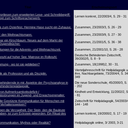
Titel
Erscheinungsort
ortlesen zum erweiterten Lese- und Schreibbegriff.
Lernen konkret, 22/2003/4, S. 29 - 31
pt zum Schriftspracherwerb.
 zum Osterfest. Hermine Hase sucht ein Zuhause.
Zusammen, 23/2003/3, S. 26 - 29
r den Weihnachtsmann.
Zusammen, 23/2003/9, S. 27 - 30
ar ein Kirschbaum. Neues auf dem Markt der
Zusammen, 21/2001/5, S. 36 - 38
 Jugendbücher.
ungen für die Advents- und Weihnachtszeit.
Zusammen, 21/2001/10, S. 26 - 28
Deutsche Behinderten-Zeitschrift,
stuhl auf hoher See. Matrose im Rollstuhl.
39/2002/5, S. 8 - 9
mung - wo ist sie geblieben?
Zusammen, 18(1998)2, 30 - 31.
Vierteljahresschrift für Heilpädagogik 
k als Profession und als Disziplin.
ihre, Nachbargebiete, 73/2004/4, S. 34
349
behindernde in mir. Aspekte der Psychoanalyse in
Die neue Sonderschule, 45/2000/3, S.
behindertenpädagogik.
- 202
von Aufmerksamkeitsdefizit-/
Kindheit und Entwicklung, 11/2002/2, S
tätstörungen im Jugend- und Erwachsenenalter.
- 81
 die Gestützte Kommunikation für Menschen mit
Zeitschrift für Heilpädagogik, 54/2003/
n Verhaltensweisen?
144 - 148
en die Verzagtheit. Der Stein, den die Bauleute
aben, ist zum Eckstein geworden. Ein Ritual des
Lernen konkret, 19/2000/2, S. 17 - 19
ommunikation. Mythos oder Realität?
Heilpädagogik online, 3/ 2003, 3-21