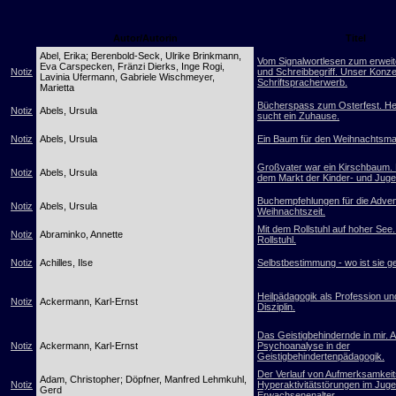
Autor/Autorin
Titel
Abel, Erika; Berenbold-Seck, Ulrike Brinkmann,
Vom Signalwortlesen zum erweit
Eva Carspecken, Fränzi Dierks, Inge Rogi,
Notiz
und Schreibbegriff. Unser Konz
Lavinia Ufermann, Gabriele Wischmeyer,
Schriftspracherwerb.
Marietta
Bücherspass zum Osterfest. H
Notiz
Abels, Ursula
sucht ein Zuhause.
Notiz
Abels, Ursula
Ein Baum für den Weihnachtsma
Großvater war ein Kirschbaum.
Notiz
Abels, Ursula
dem Markt der Kinder- und Jug
Buchempfehlungen für die Adven
Notiz
Abels, Ursula
Weihnachtszeit.
Mit dem Rollstuhl auf hoher See
Notiz
Abraminko, Annette
Rollstuhl.
Notiz
Achilles, Ilse
Selbstbestimmung - wo ist sie g
Heilpädagogik als Profession un
Notiz
Ackermann, Karl-Ernst
Disziplin.
Das Geistigbehindernde in mir. 
Notiz
Ackermann, Karl-Ernst
Psychoanalyse in der
Geistigbehindertenpädagogik.
Der Verlauf von Aufmerksamkeits
Adam, Christopher; Döpfner, Manfred Lehmkuhl,
Notiz
Hyperaktivitätstörungen im Jug
Gerd
Erwachsenenalter.