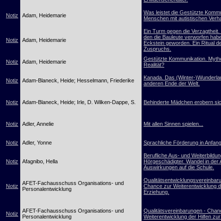
Was leistet die Gestützte Kommu
Notiz
Adam, Heidemarie
Menschen mit autistischen Verh
Ein Turm gegen die Verzagtheit. 
den die Bauleute verworfen habe
Notiz
Adam, Heidemarie
Eckstein geworden. Ein Ritual d
Zuspruchs.
Gestützte Kommunikation. Myth
Notiz
Adam, Heidemarie
Realität?
Kanada. Das (Winter-)Wunderl
Notiz
Adam-Blaneck, Heide; Hesselmann, Friederike
anderen Ende der Welt.
Notiz
Adam-Blaneck, Heide; Irle, D. Wilken-Dappe, S.
Behinderte Mädchen erobern sic
Notiz
Adler, Annelie
Mit allen Sinnen spielen...
Notiz
Adler, Yonne
Sprachliche Förderung in Anfang
Berufliche Aus- und Weiterbildu
Notiz
Afagnibo, Hella
Hörgeschädigter. Wandel in der 
Auswirkungen auf die Schule.
Qualitätsentwicklungsvereinbar
AFET-Fachausschuss Organisations- und
Notiz
Chance zur Weiterentwicklung de
Personalentwicklung
Erziehung.
AFET-Fachausschuss Organisations- und
Qualitätsvereinbarungen - Chan
Notiz
Personalentwicklung
Weiterentwicklung der Hilfen zu