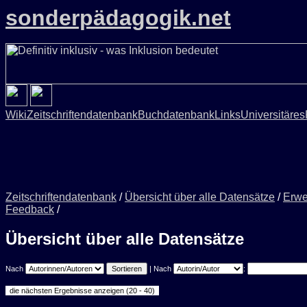
sonderpädagogik.net
Wiki
Zeitschriftendatenbank
Buchdatenbank
Links
Universitäres
Zeitschriftendatenbank
/
Übersicht über alle Datensätze
/
Erwe
Feedback
/
Übersicht über alle Datensätze
Nach
| Nach
: