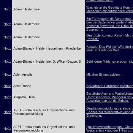
Was leistet die Gestützte Kommu
Notiz
Adam, Heidemarie
Menschen mit autistischen Verh
Ein Turm gegen die Verzagtheit. 
den die Bauleute verworfen habe
Notiz
Adam, Heidemarie
Eckstein geworden. Ein Ritual d
Zuspruchs.
Gestützte Kommunikation. Myth
Notiz
Adam, Heidemarie
Realität?
Kanada. Das (Winter-)Wunderl
Notiz
Adam-Blaneck, Heide; Hesselmann, Friederike
anderen Ende der Welt.
Notiz
Adam-Blaneck, Heide; Irle, D. Wilken-Dappe, S.
Behinderte Mädchen erobern sic
Notiz
Adler, Annelie
Mit allen Sinnen spielen...
Notiz
Adler, Yonne
Sprachliche Förderung in Anfang
Berufliche Aus- und Weiterbildu
Notiz
Afagnibo, Hella
Hörgeschädigter. Wandel in der 
Auswirkungen auf die Schule.
Qualitätsentwicklungsvereinbar
AFET-Fachausschuss Organisations- und
Notiz
Chance zur Weiterentwicklung de
Personalentwicklung
Erziehung.
AFET-Fachausschuss Organisations- und
Qualitätsvereinbarungen - Chan
Notiz
Personalentwicklung
Weiterentwicklung der Hilfen zu