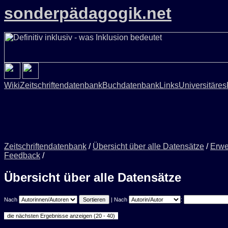
sonderpädagogik.net
Wiki
Zeitschriftendatenbank
Buchdatenbank
Links
Universitäres
Zeitschriftendatenbank
/
Übersicht über alle Datensätze
/
Erwe
Feedback
/
Übersicht über alle Datensätze
Nach
| Nach
: