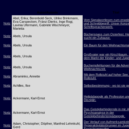
Autor/Autorin
Titel
Abel, Erika; Berenbold-Seck, Ulrike Brinkmann,
Vom Signalwortlesen zum erweit
Eva Carspecken, Fränzi Dierks, Inge Rogi,
Notiz
und Schreibbegriff. Unser Konz
Lavinia Ufermann, Gabriele Wischmeyer,
Schriftspracherwerb.
Marietta
Bücherspass zum Osterfest. H
Notiz
Abels, Ursula
sucht ein Zuhause.
Notiz
Abels, Ursula
Ein Baum für den Weihnachtsma
Großvater war ein Kirschbaum.
Notiz
Abels, Ursula
dem Markt der Kinder- und Jug
Buchempfehlungen für die Adven
Notiz
Abels, Ursula
Weihnachtszeit.
Mit dem Rollstuhl auf hoher See
Notiz
Abraminko, Annette
Rollstuhl.
Notiz
Achilles, Ilse
Selbstbestimmung - wo ist sie g
Heilpädagogik als Profession un
Notiz
Ackermann, Karl-Ernst
Disziplin.
Das Geistigbehindernde in mir. 
Notiz
Ackermann, Karl-Ernst
Psychoanalyse in der
Geistigbehindertenpädagogik.
Der Verlauf von Aufmerksamkeits
Adam, Christopher; Döpfner, Manfred Lehmkuhl,
Notiz
Hyperaktivitätstörungen im Jug
Gerd
Erwachsenenalter.