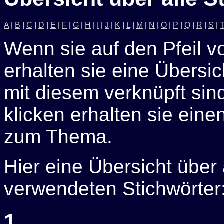
A
|
B
|
C
|
D
|
E
|
F
|
G
|
H
|
I
|
J
|
K
|
L
|
M
|
N
|
O
|
P
|
Q
|
R
|
S
|
Wenn sie auf den Pfeil v
erhalten sie eine Übersich
mit diesem verknüpft sin
klicken erhalten sie eine
zum Thema.
Hier eine Übersicht über
verwendeten Stichwörter
1