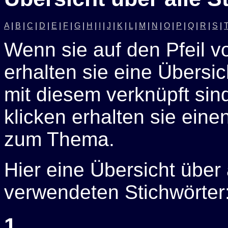
A
|
B
|
C
|
D
|
E
|
F
|
G
|
H
|
I
|
J
|
K
|
L
|
M
|
N
|
O
|
P
|
Q
|
R
|
S
|
Wenn sie auf den Pfeil v
erhalten sie eine Übersich
mit diesem verknüpft sin
klicken erhalten sie eine
zum Thema.
Hier eine Übersicht über
verwendeten Stichwörter
1