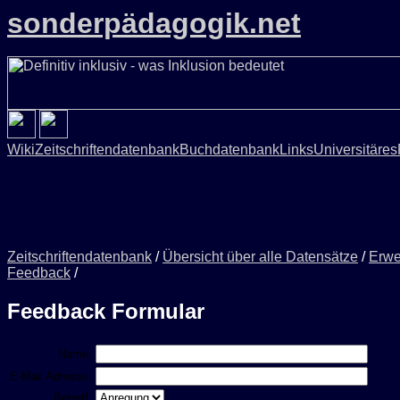
sonderpädagogik.net
Wiki
Zeitschriftendatenbank
Buchdatenbank
Links
Universitäres
Zeitschriftendatenbank
/
Übersicht über alle Datensätze
/
Erwe
Feedback
/
Feedback Formular
Name:
E-Mail Adresse:
Betreff: