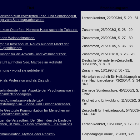
Titel
Erscheinungsort
ortlesen zum erweiterten Lese- und Schreibbegriff.
Lernen konkret, 22/2003/4, S. 29 - 31
pt zum Schriftspracherwerb.
 zum Osterfest. Hermine Hase sucht ein Zuhause.
Zusammen, 23/2003/3, S. 26 - 29
r den Weihnachtsmann.
Zusammen, 23/2003/9, S. 27 - 30
ar ein Kirschbaum. Neues auf dem Markt der
Zusammen, 21/2001/5, S. 36 - 38
 Jugendbücher.
ungen für die Advents- und Weihnachtszeit.
Zusammen, 21/2001/10, S. 26 - 28
Deutsche Behinderten-Zeitschrift,
stuhl auf hoher See. Matrose im Rollstuhl.
39/2002/5, S. 8 - 9
mung - wo ist sie geblieben?
Zusammen, 18(1998)2, 30 - 31.
Vierteljahresschrift für Heilpädagogik 
k als Profession und als Disziplin.
ihre, Nachbargebiete, 73/2004/4, S. 34
349
behindernde in mir. Aspekte der Psychoanalyse in
Die neue Sonderschule, 45/2000/3, S.
behindertenpädagogik.
- 202
von Aufmerksamkeitsdefizit-/
Kindheit und Entwicklung, 11/2002/2, S
tätstörungen im Jugend- und Erwachsenenalter.
- 81
 die Gestützte Kommunikation für Menschen mit
Zeitschrift für Heilpädagogik, 54/2003/
n Verhaltensweisen?
144 - 148
en die Verzagtheit. Der Stein, den die Bauleute
aben, ist zum Eckstein geworden. Ein Ritual des
Lernen konkret, 19/2000/2, S. 17 - 19
ommunikation. Mythos oder Realität?
Heilpädagogik online, 3/ 2003, 3-21