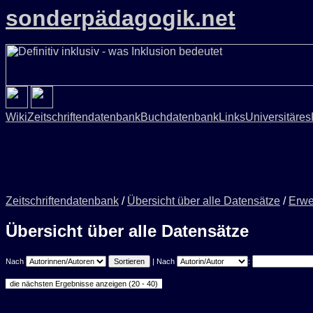
sonderpädagogik.net
Wiki
Zeitschriftendatenbank
Buchdatenbank
Links
Universitäres
Zeitschriftendatenbank
/
Übersicht über alle Datensätze
/
Erwe
Übersicht über alle Datensätze
Nach
| Nach
: