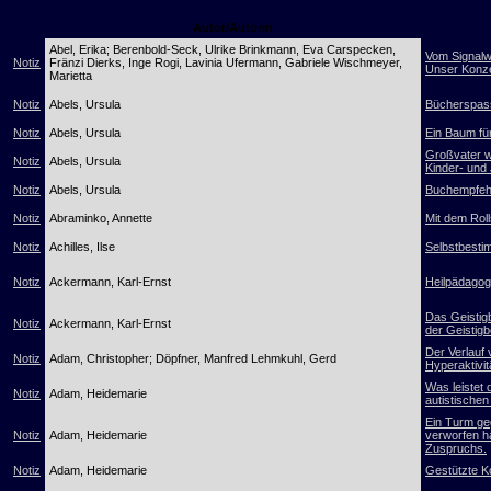
Autor/Autorin
Abel, Erika; Berenbold-Seck, Ulrike Brinkmann, Eva Carspecken,
Vom Signalw
Notiz
Fränzi Dierks, Inge Rogi, Lavinia Ufermann, Gabriele Wischmeyer,
Unser Konze
Marietta
Notiz
Abels, Ursula
Bücherspass
Notiz
Abels, Ursula
Ein Baum fü
Großvater w
Notiz
Abels, Ursula
Kinder- und
Notiz
Abels, Ursula
Buchempfehl
Notiz
Abraminko, Annette
Mit dem Roll
Notiz
Achilles, Ilse
Selbstbestim
Notiz
Ackermann, Karl-Ernst
Heilpädagogi
Das Geistig
Notiz
Ackermann, Karl-Ernst
der Geistig
Der Verlauf 
Notiz
Adam, Christopher; Döpfner, Manfred Lehmkuhl, Gerd
Hyperaktivi
Was leistet
Notiz
Adam, Heidemarie
autistische
Ein Turm geg
Notiz
Adam, Heidemarie
verworfen h
Zuspruchs.
Notiz
Adam, Heidemarie
Gestützte K