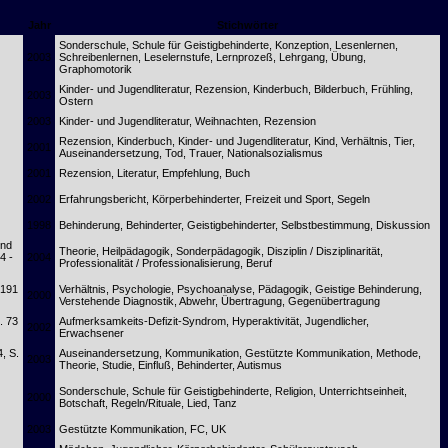
Jahr
Stichwörter
Sonderschule, Schule für Geistigbehinderte, Konzeption, Lesenlernen,
2003
Schreibenlernen, Leselernstufe, Lernprozeß, Lehrgang, Übung,
Graphomotorik
Kinder- und Jugendliteratur, Rezension, Kinderbuch, Bilderbuch, Frühling,
2003
Ostern
2003
Kinder- und Jugendliteratur, Weihnachten, Rezension
Rezension, Kinderbuch, Kinder- und Jugendliteratur, Kind, Verhältnis, Tier,
2001
Auseinandersetzung, Tod, Trauer, Nationalsozialismus
2001
Rezension, Literatur, Empfehlung, Buch
2002
Erfahrungsbericht, Körperbehinderter, Freizeit und Sport, Segeln
1998
Behinderung, Behinderter, Geistigbehinderter, Selbstbestimmung, Diskussion
und
Theorie, Heilpädagogik, Sonderpädagogik, Disziplin / Disziplinarität,
4 -
2004
Professionalität / Professionalisierung, Beruf
 191
Verhältnis, Psychologie, Psychoanalyse, Pädagogik, Geistige Behinderung,
2000
Verstehende Diagnostik, Abwehr, Übertragung, Gegenübertragung
. 73
Aufmerksamkeits-Defizit-Syndrom, Hyperaktivität, Jugendlicher,
2002
Erwachsener
4, S.
Auseinandersetzung, Kommunikation, Gestützte Kommunikation, Methode,
2003
Theorie, Studie, Einfluß, Behinderter, Autismus
Sonderschule, Schule für Geistigbehinderte, Religion, Unterrichtseinheit,
2000
Botschaft, Regeln/Rituale, Lied, Tanz
2003
Gestützte Kommunikation, FC, UK