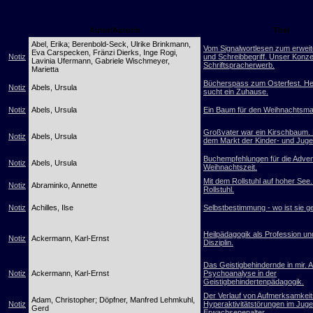
Autor/Autorin
Titel
Abel, Erika; Berenbold-Seck, Ulrike Brinkmann,
Vom Signalwortlesen zum erweit
Eva Carspecken, Fränzi Dierks, Inge Rogi,
Notiz
und Schreibbegriff. Unser Konz
Lavinia Ufermann, Gabriele Wischmeyer,
Schriftspracherwerb.
Marietta
Bücherspass zum Osterfest. H
Notiz
Abels, Ursula
sucht ein Zuhause.
Notiz
Abels, Ursula
Ein Baum für den Weihnachtsma
Großvater war ein Kirschbaum.
Notiz
Abels, Ursula
dem Markt der Kinder- und Jug
Buchempfehlungen für die Adven
Notiz
Abels, Ursula
Weihnachtszeit.
Mit dem Rollstuhl auf hoher See
Notiz
Abraminko, Annette
Rollstuhl.
Notiz
Achilles, Ilse
Selbstbestimmung - wo ist sie g
Heilpädagogik als Profession un
Notiz
Ackermann, Karl-Ernst
Disziplin.
Das Geistigbehindernde in mir. 
Notiz
Ackermann, Karl-Ernst
Psychoanalyse in der
Geistigbehindertenpädagogik.
Der Verlauf von Aufmerksamkeits
Adam, Christopher; Döpfner, Manfred Lehmkuhl,
Notiz
Hyperaktivitätstörungen im Jug
Gerd
Erwachsenenalter.