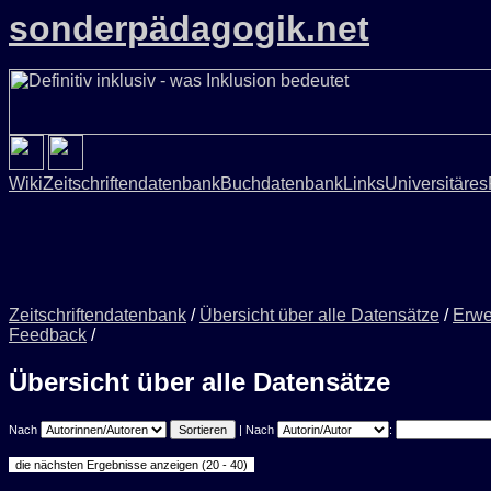
sonderpädagogik.net
Wiki
Zeitschriftendatenbank
Buchdatenbank
Links
Universitäres
Zeitschriftendatenbank
/
Übersicht über alle Datensätze
/
Erwe
Feedback
/
Übersicht über alle Datensätze
Nach
| Nach
: