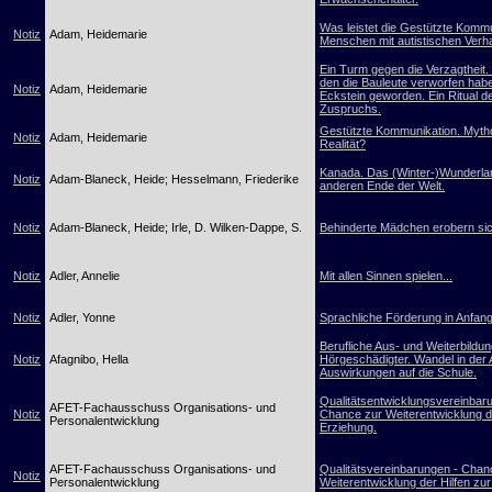
Was leistet die Gestützte Kommu
Notiz
Adam, Heidemarie
Menschen mit autistischen Verh
Ein Turm gegen die Verzagtheit. 
den die Bauleute verworfen habe
Notiz
Adam, Heidemarie
Eckstein geworden. Ein Ritual d
Zuspruchs.
Gestützte Kommunikation. Myth
Notiz
Adam, Heidemarie
Realität?
Kanada. Das (Winter-)Wunderl
Notiz
Adam-Blaneck, Heide; Hesselmann, Friederike
anderen Ende der Welt.
Notiz
Adam-Blaneck, Heide; Irle, D. Wilken-Dappe, S.
Behinderte Mädchen erobern sic
Notiz
Adler, Annelie
Mit allen Sinnen spielen...
Notiz
Adler, Yonne
Sprachliche Förderung in Anfang
Berufliche Aus- und Weiterbildu
Notiz
Afagnibo, Hella
Hörgeschädigter. Wandel in der 
Auswirkungen auf die Schule.
Qualitätsentwicklungsvereinbar
AFET-Fachausschuss Organisations- und
Notiz
Chance zur Weiterentwicklung de
Personalentwicklung
Erziehung.
AFET-Fachausschuss Organisations- und
Qualitätsvereinbarungen - Chan
Notiz
Personalentwicklung
Weiterentwicklung der Hilfen zu