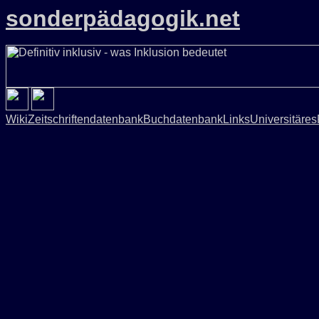
sonderpädagogik.net
Wiki
Zeitschriftendatenbank
Buchdatenbank
Links
Universitäres