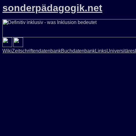
sonderpädagogik.net
Wiki
Zeitschriftendatenbank
Buchdatenbank
Links
Universitäres