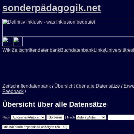
sonderpädagogik.net
Wiki
Zeitschriftendatenbank
Buchdatenbank
Links
Universitäres
Zeitschriftendatenbank
/
Übersicht über alle Datensätze
/
Erwe
Feedback
/
Übersicht über alle Datensätze
Nach
| Nach
: