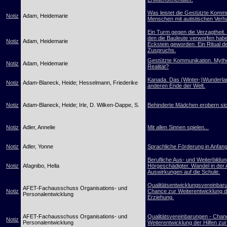
Was leistet die Gestützte Kommu
Notiz
Adam, Heidemarie
Menschen mit autistischen Verh
Ein Turm gegen die Verzagtheit. 
den die Bauleute verworfen habe
Notiz
Adam, Heidemarie
Eckstein geworden. Ein Ritual d
Zuspruchs.
Gestützte Kommunikation. Myth
Notiz
Adam, Heidemarie
Realität?
Kanada. Das (Winter-)Wunderl
Notiz
Adam-Blaneck, Heide; Hesselmann, Friederike
anderen Ende der Welt.
Notiz
Adam-Blaneck, Heide; Irle, D. Wilken-Dappe, S.
Behinderte Mädchen erobern sic
Notiz
Adler, Annelie
Mit allen Sinnen spielen...
Notiz
Adler, Yonne
Sprachliche Förderung in Anfang
Berufliche Aus- und Weiterbildu
Notiz
Afagnibo, Hella
Hörgeschädigter. Wandel in der 
Auswirkungen auf die Schule.
Qualitätsentwicklungsvereinbar
AFET-Fachausschuss Organisations- und
Notiz
Chance zur Weiterentwicklung de
Personalentwicklung
Erziehung.
AFET-Fachausschuss Organisations- und
Qualitätsvereinbarungen - Chan
Notiz
Personalentwicklung
Weiterentwicklung der Hilfen zu