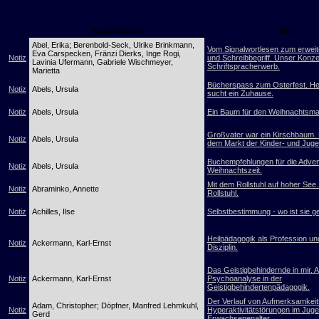
Autor/Autorin
Titel
Abel, Erika; Berenbold-Seck, Ulrike Brinkmann,
Vom Signalwortlesen zum erweit
Eva Carspecken, Fränzi Dierks, Inge Rogi,
Notiz
und Schreibbegriff. Unser Konz
Lavinia Ufermann, Gabriele Wischmeyer,
Schriftspracherwerb.
Marietta
Bücherspass zum Osterfest. H
Notiz
Abels, Ursula
sucht ein Zuhause.
Notiz
Abels, Ursula
Ein Baum für den Weihnachtsma
Großvater war ein Kirschbaum.
Notiz
Abels, Ursula
dem Markt der Kinder- und Jug
Buchempfehlungen für die Adven
Notiz
Abels, Ursula
Weihnachtszeit.
Mit dem Rollstuhl auf hoher See
Notiz
Abraminko, Annette
Rollstuhl.
Notiz
Achilles, Ilse
Selbstbestimmung - wo ist sie g
Heilpädagogik als Profession un
Notiz
Ackermann, Karl-Ernst
Disziplin.
Das Geistigbehindernde in mir. 
Notiz
Ackermann, Karl-Ernst
Psychoanalyse in der
Geistigbehindertenpädagogik.
Der Verlauf von Aufmerksamkeits
Adam, Christopher; Döpfner, Manfred Lehmkuhl,
Notiz
Hyperaktivitätstörungen im Jug
Gerd
Erwachsenenalter.