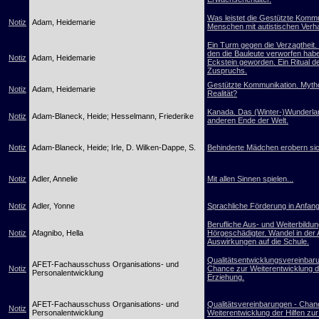
Was leistet die Gestützte Kommu
Notiz
Adam, Heidemarie
Menschen mit autistischen Verh
Ein Turm gegen die Verzagtheit. 
den die Bauleute verworfen habe
Notiz
Adam, Heidemarie
Eckstein geworden. Ein Ritual d
Zuspruchs.
Gestützte Kommunikation. Myth
Notiz
Adam, Heidemarie
Realität?
Kanada. Das (Winter-)Wunderl
Notiz
Adam-Blaneck, Heide; Hesselmann, Friederike
anderen Ende der Welt.
Notiz
Adam-Blaneck, Heide; Irle, D. Wilken-Dappe, S.
Behinderte Mädchen erobern sic
Notiz
Adler, Annelie
Mit allen Sinnen spielen...
Notiz
Adler, Yonne
Sprachliche Förderung in Anfang
Berufliche Aus- und Weiterbildu
Notiz
Afagnibo, Hella
Hörgeschädigter. Wandel in der 
Auswirkungen auf die Schule.
Qualitätsentwicklungsvereinbar
AFET-Fachausschuss Organisations- und
Notiz
Chance zur Weiterentwicklung de
Personalentwicklung
Erziehung.
AFET-Fachausschuss Organisations- und
Qualitätsvereinbarungen - Chan
Notiz
Personalentwicklung
Weiterentwicklung der Hilfen zu