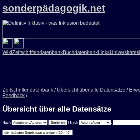
sonderpädagogik.net
Wiki
Zeitschriftendatenbank
Buchdatenbank
Links
Universitäres
Zeitschriftendatenbank
/
Übersicht über alle Datensätze
/
Erwe
Feedback
/
Übersicht über alle Datensätze
Nach
| Nach
: