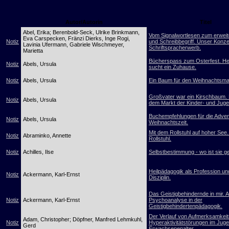
Autor/Autorin
Titel
Abel, Erika; Berenbold-Seck, Ulrike Brinkmann,
Vom Signalwortlesen zum erweit
Eva Carspecken, Fränzi Dierks, Inge Rogi,
Notiz
und Schreibbegriff. Unser Konz
Lavinia Ufermann, Gabriele Wischmeyer,
Schriftspracherwerb.
Marietta
Bücherspass zum Osterfest. H
Notiz
Abels, Ursula
sucht ein Zuhause.
Notiz
Abels, Ursula
Ein Baum für den Weihnachtsma
Großvater war ein Kirschbaum.
Notiz
Abels, Ursula
dem Markt der Kinder- und Jug
Buchempfehlungen für die Adven
Notiz
Abels, Ursula
Weihnachtszeit.
Mit dem Rollstuhl auf hoher See
Notiz
Abraminko, Annette
Rollstuhl.
Notiz
Achilles, Ilse
Selbstbestimmung - wo ist sie g
Heilpädagogik als Profession un
Notiz
Ackermann, Karl-Ernst
Disziplin.
Das Geistigbehindernde in mir. 
Notiz
Ackermann, Karl-Ernst
Psychoanalyse in der
Geistigbehindertenpädagogik.
Der Verlauf von Aufmerksamkeits
Adam, Christopher; Döpfner, Manfred Lehmkuhl,
Notiz
Hyperaktivitätstörungen im Jug
Gerd
Erwachsenenalter.