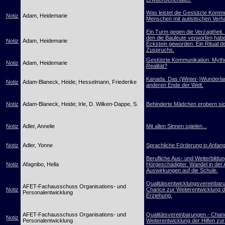
Was leistet die Gestützte Kommu
Notiz
Adam, Heidemarie
Menschen mit autistischen Verh
Ein Turm gegen die Verzagtheit. 
den die Bauleute verworfen habe
Notiz
Adam, Heidemarie
Eckstein geworden. Ein Ritual d
Zuspruchs.
Gestützte Kommunikation. Myth
Notiz
Adam, Heidemarie
Realität?
Kanada. Das (Winter-)Wunderl
Notiz
Adam-Blaneck, Heide; Hesselmann, Friederike
anderen Ende der Welt.
Notiz
Adam-Blaneck, Heide; Irle, D. Wilken-Dappe, S.
Behinderte Mädchen erobern sic
Notiz
Adler, Annelie
Mit allen Sinnen spielen...
Notiz
Adler, Yonne
Sprachliche Förderung in Anfang
Berufliche Aus- und Weiterbildu
Notiz
Afagnibo, Hella
Hörgeschädigter. Wandel in der 
Auswirkungen auf die Schule.
Qualitätsentwicklungsvereinbar
AFET-Fachausschuss Organisations- und
Notiz
Chance zur Weiterentwicklung de
Personalentwicklung
Erziehung.
AFET-Fachausschuss Organisations- und
Qualitätsvereinbarungen - Chan
Notiz
Personalentwicklung
Weiterentwicklung der Hilfen zu