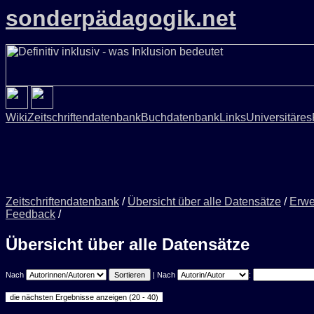
sonderpädagogik.net
Wiki
Zeitschriftendatenbank
Buchdatenbank
Links
Universitäres
Zeitschriftendatenbank
/
Übersicht über alle Datensätze
/
Erwe
Feedback
/
Übersicht über alle Datensätze
Nach
| Nach
: