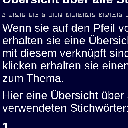
A
|
B
|
C
|
D
|
E
|
F
|
G
|
H
|
I
|
J
|
K
|
L
|
M
|
N
|
O
|
P
|
Q
|
R
|
S
|
Wenn sie auf den Pfeil v
erhalten sie eine Übersich
mit diesem verknüpft sin
klicken erhalten sie eine
zum Thema.
Hier eine Übersicht über
verwendeten Stichwörter
1