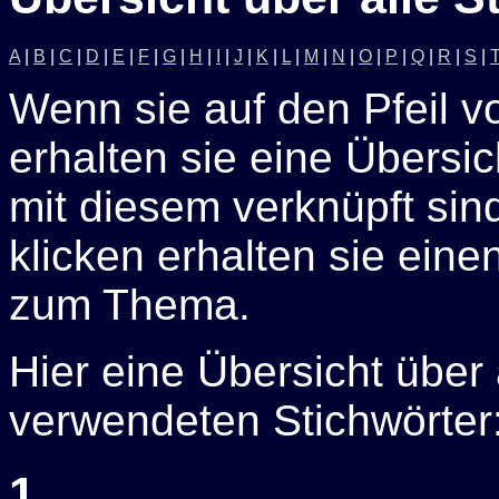
A
|
B
|
C
|
D
|
E
|
F
|
G
|
H
|
I
|
J
|
K
|
L
|
M
|
N
|
O
|
P
|
Q
|
R
|
S
|
Wenn sie auf den Pfeil v
erhalten sie eine Übersich
mit diesem verknüpft sin
klicken erhalten sie eine
zum Thema.
Hier eine Übersicht über
verwendeten Stichwörter
1